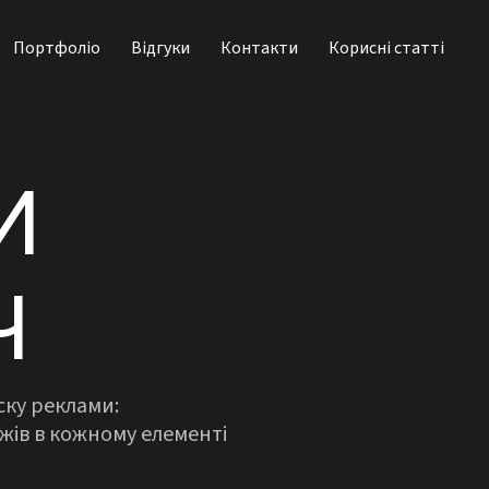
Портфоліо
Відгуки
Контакти
Корисні статті
И
Ч
ску реклами:
жів в кожному елементі