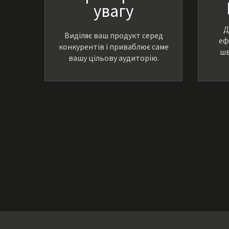
увагу
Д
Виділяє ваш продукт серед
еф
конкурентів і приваблює саме
шв
вашу цільову аудиторію.