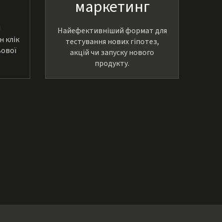
маркетинг
I
Найефективніший формат для
н клік
тестування нових гіпотез,
ьової
акцій чи запуску нового
продукту.