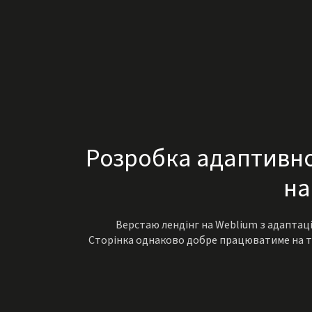
Розробка адаптивно
на
Верстаю лендінг на Weblium з адаптаціє
Сторінка однаково добре працюватиме на те