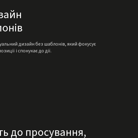
изайн
лонів
уальний дизайн без шаблонів, який фокусує
озиції і спонукає до дії.
ть до просування,