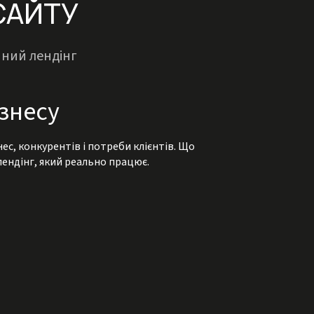
САЙТУ
йний лендінг
ізнесу
ес, конкурентів і потреби клієнтів. Що
ендінг, який реально працює.