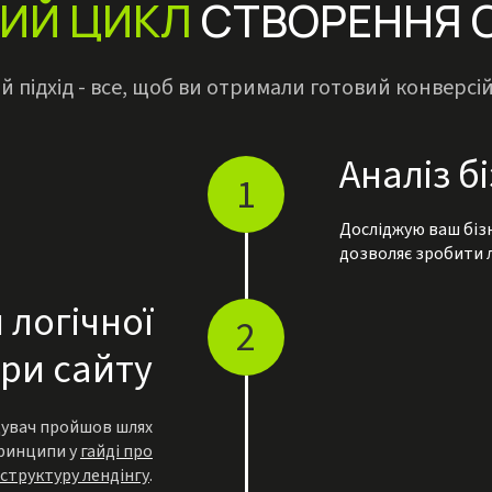
ИЙ ЦИКЛ
СТВОРЕННЯ 
 підхід - все, щоб ви отримали готовий конверсі
Аналіз б
1
Досліджую ваш бізн
дозволяє зробити л
 логічної
2
ри сайту
ідувач пройшов шлях
принципи у
гайді про
структуру лендінгу
.