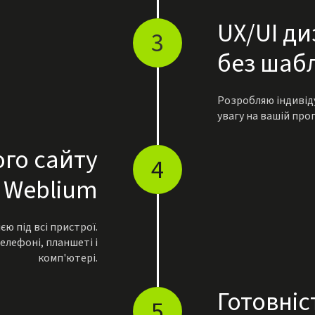
UX/UІ д
3
без шаб
Розробляю індивід
увагу на вашій проп
го сайту
4
 Weblium
ю під всі пристрої.
лефоні, планшеті і
комп'ютері.
Готовніс
5